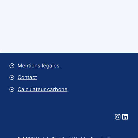
Mentions légales
Contact
Calculateur carbone
Instag
Link